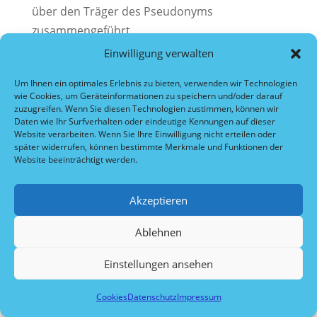
über den Träger des Pseudonyms
zusammengeführt.
Einwilligung verwalten
etracker-Cookies verbleiben auf Ihrem
Endgerät, bis Sie sie löschen.
Um Ihnen ein optimales Erlebnis zu bieten, verwenden wir Technologien
wie Cookies, um Geräteinformationen zu speichern und/oder darauf
zuzugreifen. Wenn Sie diesen Technologien zustimmen, können wir
Die Speicherung von etracker-Cookies erfolgt
Daten wie Ihr Surfverhalten oder eindeutige Kennungen auf dieser
auf Grundlage von Art. 6 Abs. 1 lit. f DSGVO.
Website verarbeiten. Wenn Sie Ihre Einwilligung nicht erteilen oder
später widerrufen, können bestimmte Merkmale und Funktionen der
Der Websitebetreiber hat ein berechtigtes
Website beeinträchtigt werden.
Interesse an der anonymisierten Analyse des
Nutzerverhaltens, um sowohl sein Webangebot
Akzeptieren
als auch seine Werbung zu optimieren.
Ablehnen
Der Datenerhebung und -speicherung können
Sie jederzeit mit Wirkung für die Zukunft
Einstellungen ansehen
widersprechen. Um einer Datenerhebung und -
speicherung Ihrer Besucherdaten für die
Cookies
Datenschutz
Impressum
Zukunft zu widersprechen, können Sie unter