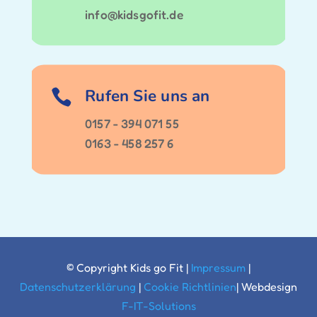
info@kidsgofit.de
Rufen Sie uns an

0157 - 394 071 55
0163 - 458 257 6
© Copyright Kids go Fit |
Impressum
|
Datenschutzerklärung
|
Cookie Richtlinien
| Webdesign
F-IT-Solutions