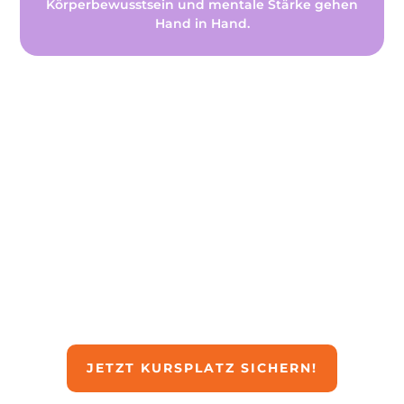
Körperbewusstsein und mentale Stärke gehen
Hand in Hand.
Jetzt anmelden!
Gönn dir Zeit für dich und entdecke die
Freude an eleganter Bewegung neu.
JETZT KURSPLATZ SICHERN!