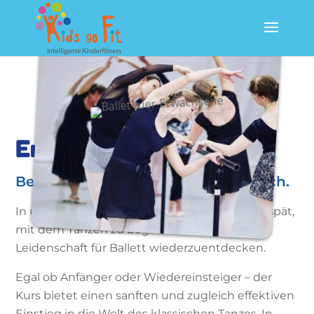
Erwachsenenballett
Bewegung, Eleganz und Zeit für dich.
In unserem
Erwachsenenballett
ist es nie zu spät,
mit dem Tanzen zu beginnen oder die
Leidenschaft für Ballett wiederzuentdecken.
Egal ob Anfänger oder Wiedereinsteiger – der
Kurs bietet einen sanften und zugleich effektiven
Einstieg in die Welt des klassischen Tanzes. In