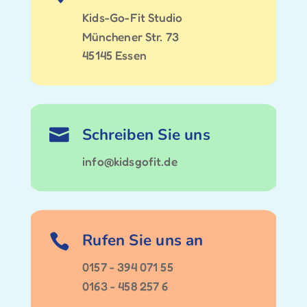
Kids-Go-Fit Studio
Münchener Str. 73
45145 Essen
Schreiben Sie uns

info@kidsgofit.de
Rufen Sie uns an

0157 - 394 071 55
0163 - 458 257 6