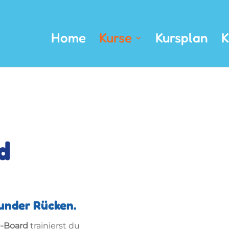
Home
Kurse
Kursplan
K
d
sunder Rücken.
e-Board
trainierst du