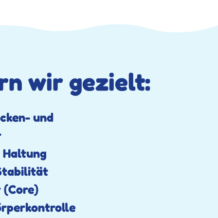
n wir gezielt:
ücken- und
r
 Haltung
tabilität
 (Core)
örperkontrolle