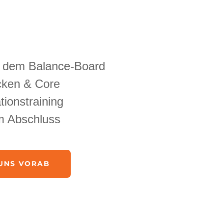
f dem Balance-Board
cken & Core
tionstraining
m Abschluss
 UNS VORAB