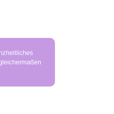
nzheitliches
t gleichermaßen